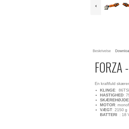
Beskrivelse
Downlo
FORZA -
En kraftfuld skær
KLINGE
: 86TS
HASTIGHED
: 7
SKÆREHØJD
MOTOR
: mono
VÆGT
: 2150 g
BATT
ERI
: 18 V