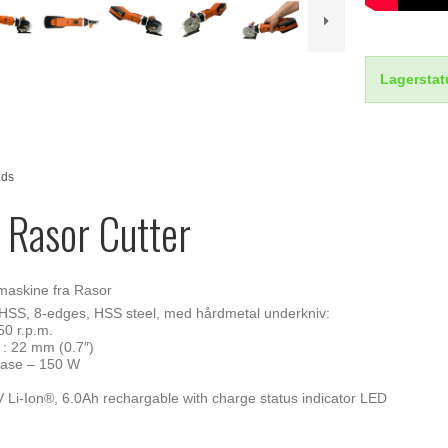
Lagerstat
ads
 Rasor Cutter
emaskine fra Rasor
HSS, 8-edges, HSS steel, med hårdmetal underkniv:
50 r.p.m.
E
: 22 mm (0.7″)
fase – 150 W
 Li-Ion®, 6.0Ah rechargable with charge status indicator LED