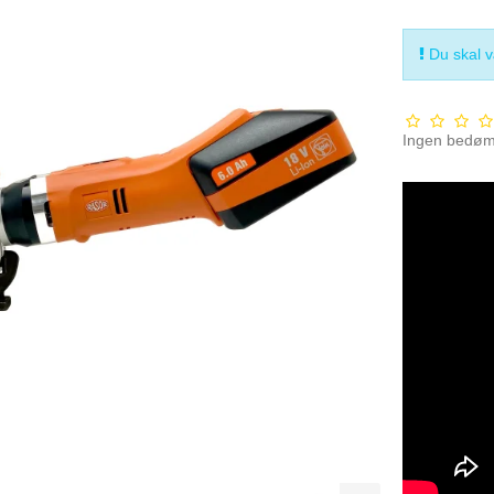
Du skal væ
Ingen bedø