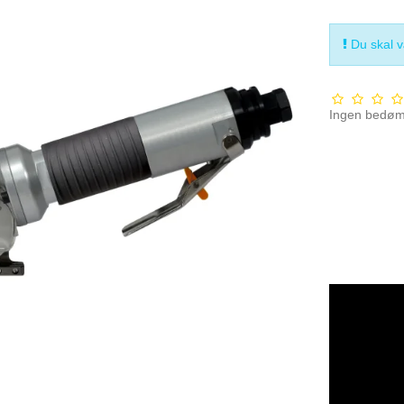
Du skal væ
Ingen bedø