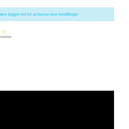
re logget ind for at kunne lave bestillinger
mmelse