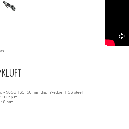
Lagerstat
ads
YKLUFT
. - 50SGHSS, 50 mm dia., 7-edge, HSS steel
.900 r.p.m.
E
: 8 mm