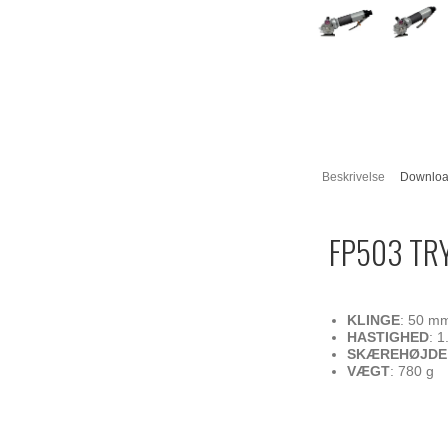
Beskrivelse
Downlo
FP503 TR
KLINGE
: 50 mm
HASTIGHED
: 1
SKÆREHØJD
VÆGT
: 780 g