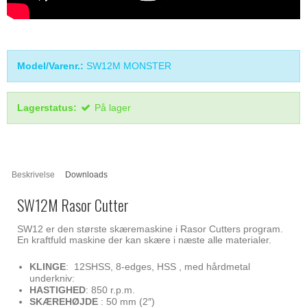
Model/Varenr.:
SW12M MONSTER
Lagerstatus:
På lager
Beskrivelse
Downloads
SW12M Rasor Cutter
SW12 er den største skæremaskine i Rasor Cutters program.
En kraftfuld maskine der kan skære i næste alle materialer.
KLINGE
: 12SHSS, 8-edges, HSS , med hårdmetal
underkniv:
HASTIGHED
: 850 r.p.m.
SKÆREHØJDE
: 50 mm (2″)