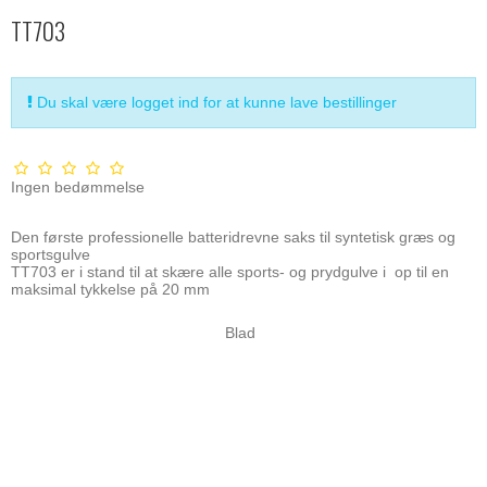
TT703
Du skal være logget ind for at kunne lave bestillinger
Ingen bedømmelse
Den første professionelle batteridrevne saks til syntetisk græs og
sportsgulve
TT703 er i stand til at skære alle sports- og prydgulve i op til en
maksimal tykkelse på 20 mm
Blad